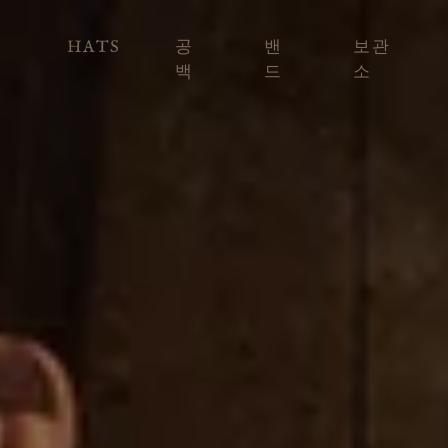
HATS
공
밴
보관
백
드
소