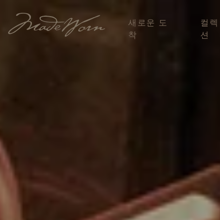
새로운 도
컬렉
착
션